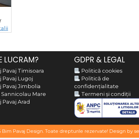
r
alii
E LUCRAM?
GDPR & LEGAL
 Pavaj Timisoara
Politică cookies
 Pavaj Lugoj
Politică de
 Pavaj Jimbolia
confidențialitate
 Sannicolau Mare
Termeni și condiții
 Pavaj Arad
6
Bim Pavaj Design
. Toate drepturile rezervate! Design by
s