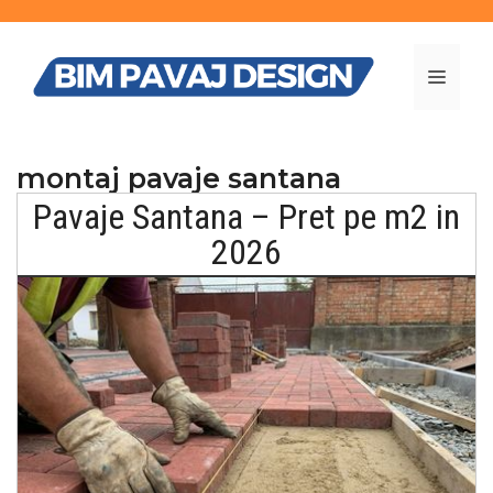
Sari
la
conținut
MENI
montaj pavaje santana
Pavaje Santana – Pret pe m2 in
2026