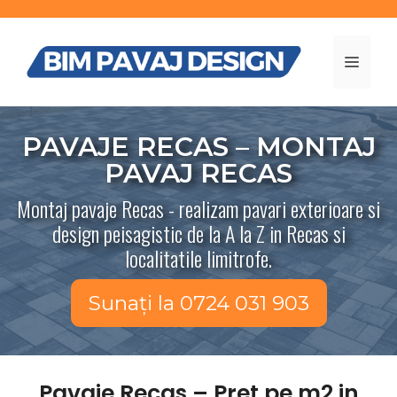
Sari
la
conținut
MENI
PAVAJE RECAS – MONTAJ
PAVAJ RECAS
Montaj pavaje Recas - realizam pavari exterioare si
design peisagistic de la A la Z in Recas si
localitatile limitrofe.
Sunați la 0724 031 903
Pavaje Recas – Pret pe m2 in