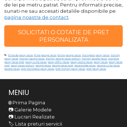
de lei pe metru patrat. Pentru informatii precise,
sunati-ne sau accesati detaliile disponibile pe
pagina noastra de contact
.
SOLICITATI O COTATIE DE PRET
PERSONALIZATA
Etichete
firme de pavaj recas
,
firme pavaje recas
,
forme pavaje recas
,
manopera pavaj recas
,
montaj
pavaj recas
,
montaj pavaje recas
,
montaj pavaje recas preturi
,
montaj pavele recas
,
montare
pavaj recas pret
,
pavaj curte recas
,
pavaj ieftin recas
,
pavaj piatra recas
,
pavaj recas
,
pavaj recas
pret
,
pavaj recas preturi
,
pavaje recas
,
pavaje recas pret
,
pavare alee recas
,
pavare curte recas
,
pavele recas
,
pret manopera pavaj recas
,
pret montaj pavaj recas
,
pret pavaj recas
MENIU
🌐 Prima Pagina
📷 Galerie Modele
📷 Lucrari Realizate
🏷️ Lista preturi servicii