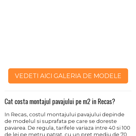
▷ Pavaj din travertin
▷ Model Pavaj 3D
VEDETI AICI GALERIA DE MODELE
Cat costa montajul pavajului pe m2 in Recas?
In Recas, costul montajului pavajului depinde
de modelul si suprafata pe care se doreste
pavarea. De regula, tarifele variaza intre 40 si 100
de lei pe metru patrat, cu un pret mediu de 70